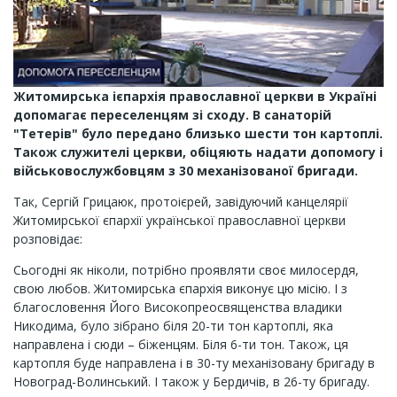
Житомирська ієпархія православної церкви в Україні
допомагає переселенцям зі сходу. В санаторій
"Тетерів" було передано близько шести тон картоплі.
Також служителі церкви, обіцяють надати допомогу і
військовослужбовцям з 30 механізованої бригади.
Так, Сергій Грицаюк, протоієрей, завідуючий канцелярії
Житомирської єпархії української православної церкви
розповідає:
Сьогодні як ніколи, потрібно проявляти своє милосердя,
свою любов. Житомирська єпархія виконує цю місію. І з
благословення Його Високопреосвященства владики
Никодима, було зібрано біля 20-ти тон картоплі, яка
направлена і сюди – біженцям. Біля 6-ти тон. Також, ця
картопля буде направлена і в 30-ту механізовану бригаду в
Новоград-Волинський. І також у Бердичів, в 26-ту бригаду.