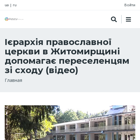
ua
|
ru
Войти
Ієрархія православної
церкви в Житомирщині
допомагає переселенцям
зі сходу (відео)
Строка
Главная
навигации