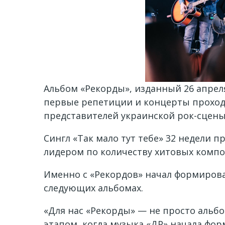
Альбом «Рекорды», изданный 26 апреля 
первые репетиции и концерты проходи
представителей украинской рок-сцены
Сингл «Так мало тут тебе» 32 недели п
лидером по количеству хитовых комп
Именно с «Рекордов» начал формирова
следующих альбомах.
«Для нас «Рекорды» — не просто альб
этапом, когда музыка «ДР» начала фор