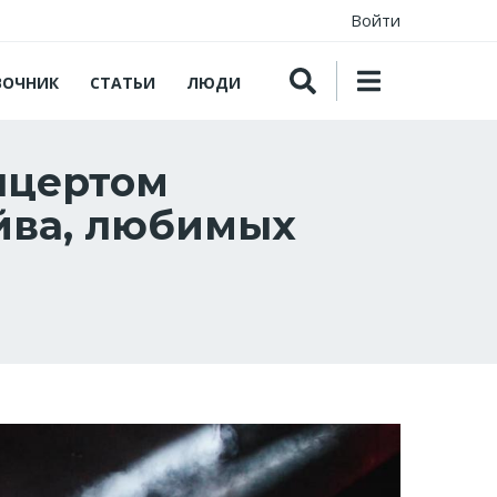
Войти
ВОЧНИК
СТАТЬИ
ЛЮДИ
онцертом
айва, любимых