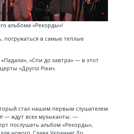
го альбома «Рекорды»!
ть, погружаться в самые теплые
, «Падали», «Спи до завтра» — в этот
ерты «Другої Ріки».
 который стал нашим первым слушателем
! — ждут всех музыканты. —
ерт послушать альбом «Рекорды»,
для нового. Слава Украине! До