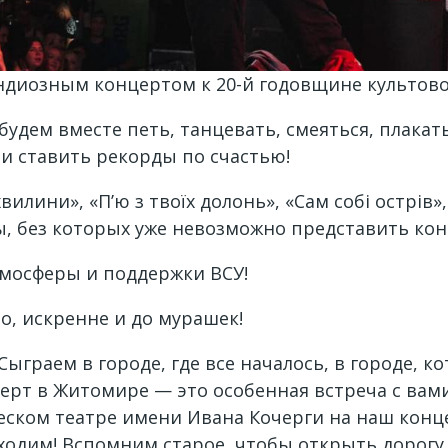
андиозным концертом к 20-й годовщине культово
и будем вместе петь, танцевать, смеяться, плака
и ставить рекорды по счастью!
хвилини», «П’ю з твоїх долонь», «Сам собі острів»
ы, без которых уже невозможно представить конц
тмосферы и поддержки ВСУ!
о, искренне и до мурашек!
Сыграем в городе, где все началось, в городе,
рт в Житомире — это особенная встреча с вами
еском театре имени Ивана Кочерги на наш конц
иходим! Вспомним старое, чтобы открыть дорогу 