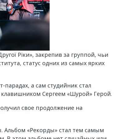
угої Ріки», закрепив за группой, чьи
итута, статус одних из самых ярких
т-парадах, а сам студийник стал
 клавишником Сергеем «Шурой» Герой.
получил свое продолжение на
ы. Альбом «Рекорды» стал тем самым
м. В этом альбоме нет случайных или