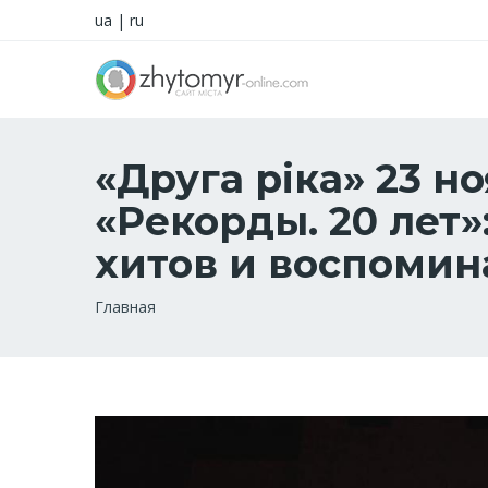
ua
|
ru
«Друга ріка» 23 
«Рекорды. 20 лет»
хитов и воспомин
Строка
Главная
навигации