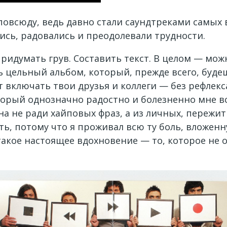
т повсюду, ведь давно стали саундтреками сам
ись, радовались и преодолевали трудности.
идумать грув. Составить текст. В целом — можн
 цельный альбом, который, прежде всего, будеш
дут включать твои друзья и коллеги — без рефле
торый однозначно радостно и болезненно мне в
на не ради хайповых фраз, а из личных, пережи
еть, потому что я проживал всю ту боль, вложен
такое настоящее вдохновение — то, которое не 