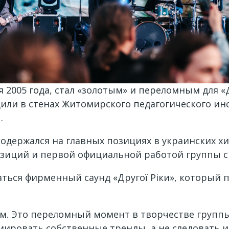
2005 года, стал «золотым» и переломным для «Др
ли в стенах Житомирского педагогического инст
.
родержался на главных позициях в украинских хи
озиций и первой официальной работой группы с
ться фирменный саунд «Другої Ріки», который 
ом. Это переломный момент в творчестве групп
мировать собственные тренды, а не следовать и