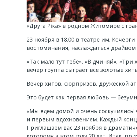
«Друга Ріка» в родном Житомире с гр
23 ноября в 18.00 в театре им. Кочерг
воспоминания, наслаждаться драйвом 
«Так мало тут тебе», «Відчиняй», «Три 
вечер группа сыграет все золотые хит
Вечер хитов, сюрпризов, дружеской а
Это будет как первая любовь — безумн
«Мы едем домой и очень соскучились! 
и первым вдохновением. Каждый конце
Приглашаем вас 23 ноября в драматич
которому в этом году 20 лет. Итак, пр