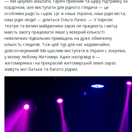
— Ми цінуємо аншлаги, гарячі прийоми та щиру підтримку за
кордоном, але виступати для рідного глядача — це
особлива радість і щем. Це ж наша Україна, наші рідні міста,
наші рідні люди! — ділиться Ольга Лачко. — У Харкові
театри та великі майданчики зараз не працюють і митці
мають змогу працювати лише у мізерній кількості
невеличких підвальних приміщень на дуже обмежену
кількість глядачів. Тож цей тур для нас надзвичайно
довгоочікуваний! Ми щасливі виступати в Україні і, зокрема,
у моєму любому Житомирі. Адже насправді я —
житомирянка і на прекрасній житомирській землі зараз
живуть мої батьки та багато рідних.