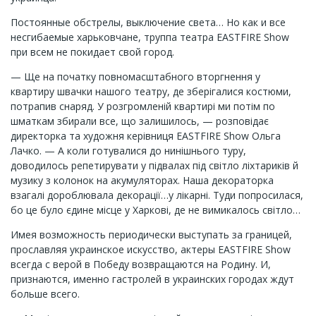
Постоянные обстрелы, выключение света… Но как и все
несгибаемые харьковчане, труппа театра EASTFIRE Show
при всем не покидает свой город.
— Ще на початку повномасштабного вторгнення у
квартиру швачки нашого театру, де зберігалися костюми,
потрапив снаряд. У розгромленій квартирі ми потім по
шматкам збирали все, що залишилось, — розповідає
директорка та художня керівниця EASTFIRE Show Ольга
Лачко. — А коли готувалися до нинішнього туру,
доводилось репетирувати у підвалах під світло ліхтариків й
музику з колонок на акумуляторах. Наша декораторка
взагалі дороблювала декорації…у лікарні. Туди попросилася,
бо це було єдине місце у Харкові, де не вимикалось світло…
Имея возможность периодически выступать за границей,
прославляя украинское искусство, актеры EASTFIRE Show
всегда с верой в Победу возвращаются на Родину. И,
признаются, именно гастролей в украинских городах ждут
больше всего.