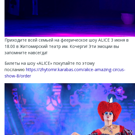
Приходите всей семьей на феерическое шоу ALICE 3 июня в
18.00 в Житомирский театр им. Кочерги! Эти эмоции вы
запомните навсегда!
Билеты на шоу «ALICE» покупайте по этому
посланию
https://zhytomir.karabas.com/alice-amazing-circus-
show-8/order