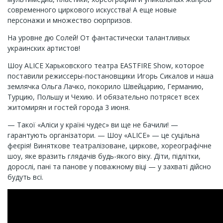
современного циркового искусства! А еще новые
персонажи и множество сюрпризов.
На уровне дю Солей! От фантастически талантливых
украинских артистов!
Шоу ALICE Харьковского театра EASTFIRE Show, которое
поставили режиссеры-постановщики Игорь Сикалов и наша
землячка Ольга Лачко, покорило Швейцарию, Германию,
Турцию, Польшу и Чехию. И обязательно потрясет всех
житомирян и гостей города 3 июня.
— Такої «Аліси у країні чудес» ви ще не бачили! —
гарантують організатори. — Шоу «ALICE» — це суцільна
феєрія! Виняткове театралізоване, циркове, хореографічне
шоу, яке вразить глядачів будь-якого віку. Діти, підлітки,
дорослі, пані та панове у поважному віці — у захваті дійсно
будуть всі.