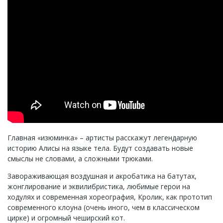
Главная «изюминка» – артисты расскажут легендарную
историю Алисы на языке тела. Будут создавать новые
смыслы не словами, а сложными трюками.
Завораживающая воздушная и акробатика на батутах,
жонглирование и эквилибристика, любимые герои на
ходулях и современная хореография, Кролик, как прототип
современного клоуна (очень иного, чем в классическом
цирке) и огромный чеширский кот.