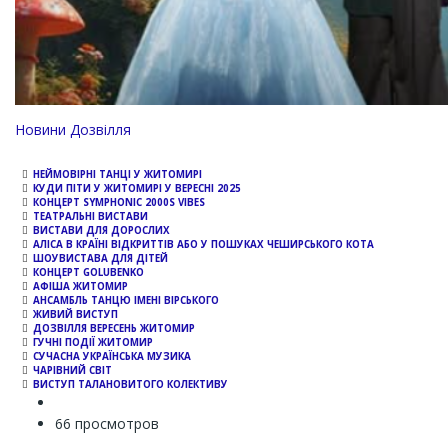
Channel
Новини Дозвілля
НЕЙМОВІРНІ ТАНЦІ У ЖИТОМИРІ
КУДИ ПІТИ У ЖИТОМИРІ У ВЕРЕСНІ 2025
КОНЦЕРТ SYMPHONIC 2000S VIBES
ТЕАТРАЛЬНІ ВИСТАВИ
ВИСТАВИ ДЛЯ ДОРОСЛИХ
АЛІСА В КРАЇНІ ВІДКРИТТІВ АБО У ПОШУКАХ ЧЕШИРСЬКОГО КОТА
ШОУВИСТАВА ДЛЯ ДІТЕЙ
КОНЦЕРТ GOLUBENKO
АФІША ЖИТОМИР
АНСАМБЛЬ ТАНЦЮ ІМЕНІ ВІРСЬКОГО
ЖИВИЙ ВИСТУП
ДОЗВІЛЛЯ ВЕРЕСЕНЬ ЖИТОМИР
ГУЧНІ ПОДІЇ ЖИТОМИР
СУЧАСНА УКРАЇНСЬКА МУЗИКА
ЧАРІВНИЙ СВІТ
ВИСТУП ТАЛАНОВИТОГО КОЛЕКТИВУ
66 просмотров