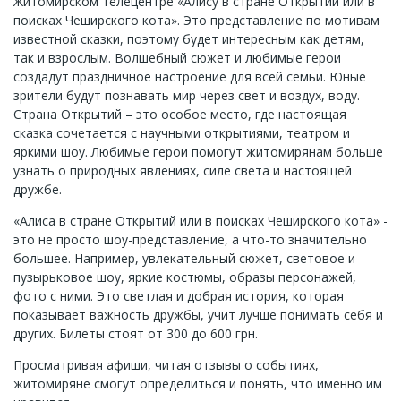
Житомирском телецентре «Алису в стране Открытий или в
поисках Чеширского кота». Это представление по мотивам
известной сказки, поэтому будет интересным как детям,
так и взрослым. Волшебный сюжет и любимые герои
создадут праздничное настроение для всей семьи. Юные
зрители будут познавать мир через свет и воздух, воду.
Страна Открытий – это особое место, где настоящая
сказка сочетается с научными открытиями, театром и
яркими шоу. Любимые герои помогут житомирянам больше
узнать о природных явлениях, силе света и настоящей
дружбе.
«Алиса в стране Открытий или в поисках Чеширского кота» -
это не просто шоу-представление, а что-то значительно
большее. Например, увлекательный сюжет, световое и
пузырьковое шоу, яркие костюмы, образы персонажей,
фото с ними. Это светлая и добрая история, которая
показывает важность дружбы, учит лучше понимать себя и
других. Билеты стоят от 300 до 600 грн.
Просматривая афиши, читая отзывы о событиях,
житомиряне смогут определиться и понять, что именно им