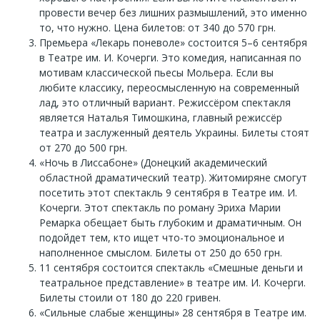
провести вечер без лишних размышлений, это именно
то, что нужно. Цена билетов: от 340 до 570 грн.
Премьера «Лекарь поневоле» состоится 5–6 сентября
в Театре им. И. Кочерги. Это комедия, написанная по
мотивам классической пьесы Мольера. Если вы
любите классику, переосмысленную на современный
лад, это отличный вариант. Режиссёром спектакля
является Наталья Тимошкина, главный режиссёр
театра и заслуженный деятель Украины. Билеты стоят
от 270 до 500 грн.
«Ночь в Лиссабоне» (Донецкий академический
областной драматический театр). Житомиряне смогут
посетить этот спектакль 9 сентября в Театре им. И.
Кочерги. Этот спектакль по роману Эриха Марии
Ремарка обещает быть глубоким и драматичным. Он
подойдет тем, кто ищет что-то эмоциональное и
наполненное смыслом. Билеты от 250 до 650 грн.
11 сентября состоится спектакль «Смешные деньги и
театральное представление» в театре им. И. Кочерги.
Билеты стоили от 180 до 220 гривен.
«Сильные слабые женщины» 28 сентября в Театре им.